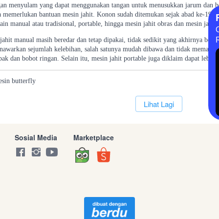
an menyulam yang dapat menggunakan tangan untuk menusukkan jarum dan be
ja memerlukan bantuan mesin jahit. Konon sudah ditemukan sejak abad ke-19 sil
 lain manual atau tradisional, portable, hingga mesin jahit obras dan mesin jahit
ahit manual masih beredar dan tetap dipakai, tidak sedikit yang akhirnya berp
enawarkan sejumlah kelebihan, salah satunya mudah dibawa dan tidak memakan
k dan bobot ringan. Selain itu, mesin jahit portable juga diklaim dapat lebih
esin
butterfly
`
Lihat Lagi
Sosial Media
Marketplace