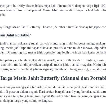
esin jahit butterfly classic bekas meja kaki dinamo baru dengan harga Rp1 100
man Jakarta Timur Cari produk Mesin Jahit lainnya di Tokopedia Jual beli on
edia
hay Harga Mesin Jahit Butterfly Dinamo , Sumber : luthfiannisahay.blogspot.co
sin Jahit Portable?
 jahit manual, sekarang sudah banyak orang yang mulai bergeser menggunakan me
ang, mesin jahit tipe ini dapat dikatakan praktis karena mudah dibawa, dipin
pan. Di samping itu, mesin jahit portable juga lebih meringankan kerja penjah
tampilan yang lebih ringkas dan menarik, seperti dilansir dari Fitinline, mesin
p dan lebih mudah dioperasikan daripada mesin jahit manual (kayuh). Mesin ja
usus, seperti membuat jahitan zig-zag, membuat lubang kancing, menjahit se
Harga Mesin Jahit Butterfly (Manual dan Portabl
akin banyak orang yang tertarik dengan dunia jahit-menjahit. Nah, untuk memfas
hit di pasaran dalam negeri. Dari sekian banyak brand yang beredar, salah sat
a yang tergolong lama, mesin jahit Butterfly tetap bisa bersaing dengan komp
an dengan harga yang cukup terjangkau.