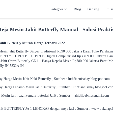
Kategori
Blog
Benang
Sul
Kategori
Inspirasi
Katalog
Keranja
eja Mesin Jahit Butterfly Manual - Solusi Prakt
Jahit Butterfly Murah Harga Terbaru 2022
esin jahit Butterfly Singer Tradisional Rp90 000 Jakarta Barat Toko Peralatan
RFLY JD1197LB JD 1197LB Digital Computerised Rp3 499 000 Jakarta Barat
 Jahit Obras Butterfly GN1 1 Hanya Kepala Mesin Rp780 000 Jakarta Barat Me
rfly JH 5832A JH
ay Harga Mesin Jahit Kaki Butterfly , Sumber : luthfiannisahay.blogspot.com
hay Harga Dinamo Mesin Jahit Butterfly , Sumber : luthfiannisahay.blogspot.co
Mesin Jahit bagi Pemula Tutorial Jahit , Sumber : jahitjilbabmusendiri.com
jahit BUTTERFLY JA 1 LENGKAP dengan meja laci , Sumber : www.bukalapa