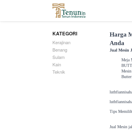
...
KATEGORI
Harga M
Kerajinan
Anda
Benang
Jual Mesin 
Sulam
Meja M
Kain
BUTTE
Teknik
Mesin
Butte
luthfiannisah
luthfiannisa
Tips Memilih 
Jual Mesin 