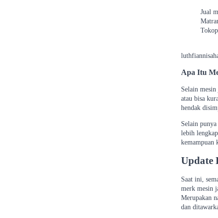
Jual m
Matra
Tokop
luthfiannisa
Apa Itu Me
Selain mesin
atau bisa kur
hendak disim
Selain punya 
lebih lengka
kemampuan kh
Update 
Saat ini, sem
merk mesin ja
Merupakan nam
dan ditawark