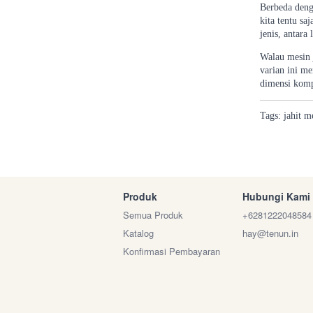
Berbeda deng
kita tentu sa
jenis, antara
Walau mesin j
varian ini m
dimensi kompa
Tags:
jahit
m
Produk
Hubungi Kami
Semua Produk
+6281222048584
Katalog
hay@tenun.in
Konfirmasi Pembayaran