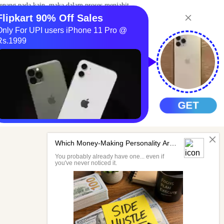
nang pada kain, maka dalam proses menjahit,
am, mesin jahit ini dapat terbagi dalam beberapa
 overdeck.
indah memakai mesin jahit portable. Pasalnya,
 banyak tempat ketika disimpan lantaran punya
 meringankan pekerjaan menjahit.