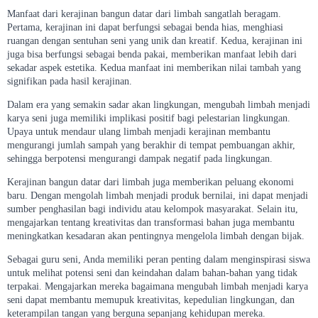
Manfaat dari kerajinan bangun datar dari limbah sangatlah beragam.
Pertama, kerajinan ini dapat berfungsi sebagai benda hias, menghiasi
ruangan dengan sentuhan seni yang unik dan kreatif. Kedua, kerajinan ini
juga bisa berfungsi sebagai benda pakai, memberikan manfaat lebih dari
sekadar aspek estetika. Kedua manfaat ini memberikan nilai tambah yang
signifikan pada hasil kerajinan.
Dalam era yang semakin sadar akan lingkungan, mengubah limbah menjadi
karya seni juga memiliki implikasi positif bagi pelestarian lingkungan.
Upaya untuk mendaur ulang limbah menjadi kerajinan membantu
mengurangi jumlah sampah yang berakhir di tempat pembuangan akhir,
sehingga berpotensi mengurangi dampak negatif pada lingkungan.
Kerajinan bangun datar dari limbah juga memberikan peluang ekonomi
baru. Dengan mengolah limbah menjadi produk bernilai, ini dapat menjadi
sumber penghasilan bagi individu atau kelompok masyarakat. Selain itu,
mengajarkan tentang kreativitas dan transformasi bahan juga membantu
meningkatkan kesadaran akan pentingnya mengelola limbah dengan bijak.
Sebagai guru seni, Anda memiliki peran penting dalam menginspirasi siswa
untuk melihat potensi seni dan keindahan dalam bahan-bahan yang tidak
terpakai. Mengajarkan mereka bagaimana mengubah limbah menjadi karya
seni dapat membantu memupuk kreativitas, kepedulian lingkungan, dan
keterampilan tangan yang berguna sepanjang kehidupan mereka.