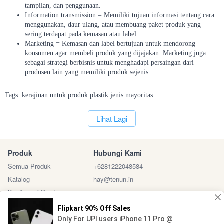
tampilan, dan penggunaan.
Information transmission = Memiliki tujuan informasi tentang cara
menggunakan, daur ulang, atau membuang paket produk yang
sering terdapat pada kemasan atau label.
Marketing = Kemasan dan label bertujuan untuk mendorong
konsumen agar membeli produk yang dijajakan. Marketing juga
sebagai strategi berbisnis untuk menghadapi persaingan dari
produsen lain yang memiliki produk sejenis.
Tags:
kerajinan
untuk
produk
plastik
jenis
mayoritas
`
Lihat Lagi
Produk
Hubungi Kami
Semua Produk
+6281222048584
Katalog
hay@tenun.in
Konfirmasi Pembayaran
Sosial Media
Marketplace