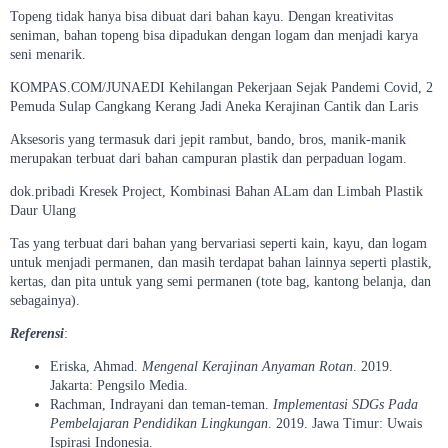
Topeng tidak hanya bisa dibuat dari bahan kayu. Dengan kreativitas
seniman, bahan topeng bisa dipadukan dengan logam dan menjadi karya
seni menarik.
KOMPAS.COM/JUNAEDI Kehilangan Pekerjaan Sejak Pandemi Covid, 2
Pemuda Sulap Cangkang Kerang Jadi Aneka Kerajinan Cantik dan Laris
Aksesoris yang termasuk dari jepit rambut, bando, bros, manik-manik
merupakan terbuat dari bahan campuran plastik dan perpaduan logam.
dok.pribadi Kresek Project, Kombinasi Bahan ALam dan Limbah Plastik
Daur Ulang
Tas yang terbuat dari bahan yang bervariasi seperti kain, kayu, dan logam
untuk menjadi permanen, dan masih terdapat bahan lainnya seperti plastik,
kertas, dan pita untuk yang semi permanen (tote bag, kantong belanja, dan
sebagainya).
Referensi
:
Eriska, Ahmad.
Mengenal Kerajinan Anyaman Rotan
. 2019.
Jakarta: Pengsilo Media.
Rachman, Indrayani dan teman-teman.
Implementasi SDGs Pada
Pembelajaran Pendidikan Lingkungan
. 2019. Jawa Timur: Uwais
Ispirasi Indonesia.