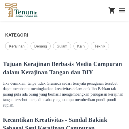
...
KATEGORI
Kerajinan
Benang
Sulam
Kain
Teknik
Tujuan Kerajinan Berbasis Media Campuran
dalam Kerajinan Tangan dan DIY
Jika demikian, tanpa tidak Grameds sadari ternyata penugasan tersebut
dapat membantu meningkatkan kreativitas dalam otak lho Bahkan tak
jarang pula ada orang yang berhasil mengembangkan penugasan kerajinan
tangan tersebut menjadi usaha yang mampu memberikan pundi-pundi
rupiah.
Kecantikan Kreativitas - Sandal Bakiak
Sebagai Seni Kerajinan Campuran