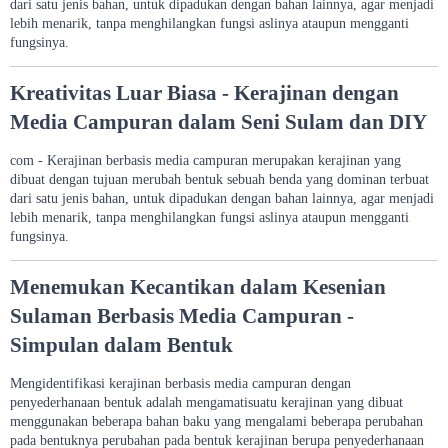
dari satu jenis bahan, untuk dipadukan dengan bahan lainnya, agar menjadi
lebih menarik, tanpa menghilangkan fungsi aslinya ataupun mengganti
fungsinya.
Kreativitas Luar Biasa - Kerajinan dengan
Media Campuran dalam Seni Sulam dan DIY
com - Kerajinan berbasis media campuran merupakan kerajinan yang
dibuat dengan tujuan merubah bentuk sebuah benda yang dominan terbuat
dari satu jenis bahan, untuk dipadukan dengan bahan lainnya, agar menjadi
lebih menarik, tanpa menghilangkan fungsi aslinya ataupun mengganti
fungsinya.
Menemukan Kecantikan dalam Kesenian
Sulaman Berbasis Media Campuran -
Simpulan dalam Bentuk
Mengidentifikasi kerajinan berbasis media campuran dengan
penyederhanaan bentuk adalah mengamatisuatu kerajinan yang dibuat
menggunakan beberapa bahan baku yang mengalami beberapa perubahan
pada bentuknya perubahan pada bentuk kerajinan berupa penyederhanaan