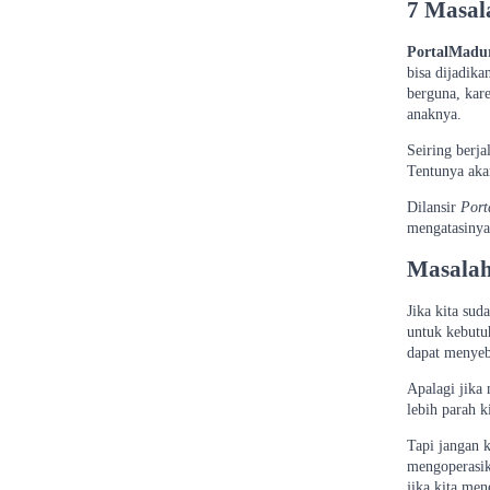
7 Masal
PortalMadu
bisa dijadik
berguna, kar
anaknya.
Seiring berja
Tentunya aka
Dilansir
Por
mengatasinya
Masalah
Jika kita sud
untuk kebutuh
dapat menyeb
Apalagi jika 
lebih parah k
Tapi jangan 
mengoperasika
jika kita me