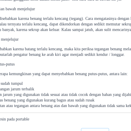
ian bawah menjelujur
disebabkan karena benang terlalu kencang (tegang). Cara mengatasinya dengan l
lau ternyata terlalu kencang, dapat dikendorkan dengan sedikit memutar sekrup
lu banyak, karena sekrup akan keluar. Kalau sampai jatuh, akan sulit mencarinya
 menjelujur
ebabkan karena batang terlalu kencang, maka kita periksa tegangan benang mel
utarlah pengatur benang ke arah kiri agar menjadi sedikit kendur / longgar.
tus-putus
erapa kemungkinan yang dapat menyebabkan benang putus-putus, antara lain:
 sudah tumpul
angan jarum terbalik
 jarum yang digunakan tidak sesuai atau tidak cocok dengan bahan yang dijahi
as benang yang digunakan kurang bagus atau sudah rusak
tan atau tegangan antara benang atas dan bawah yang digunakan tidak sama ke
esin
pada
portable