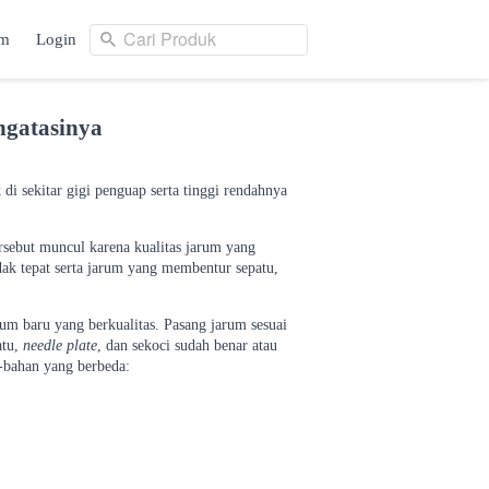
Cari Produk
am
Login
Cari Produk
ng
Login
ngatasinya
di sekitar gigi penguap serta tinggi rendahnya
ersebut muncul karena kualitas jarum yang
dak tepat serta jarum yang membentur sepatu,
rum baru yang berkualitas. Pasang jarum sesuai
atu,
needle plate
, dan sekoci sudah benar atau
-bahan yang berbeda: