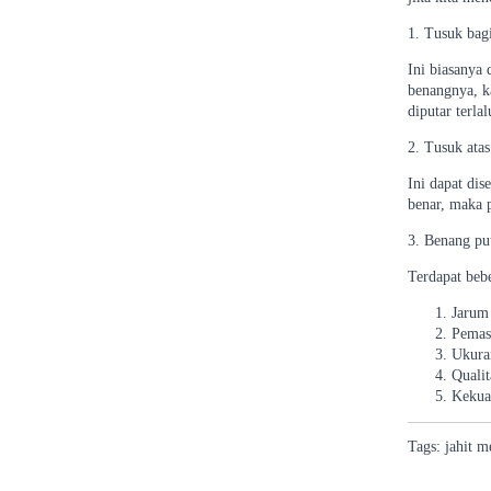
1. Tusuk bag
Ini biasanya 
benangnya, ka
diputar terla
2. Tusuk atas
Ini dapat dis
benar, maka p
3. Benang pu
Terdapat beb
Jarum
Pemas
Ukuran
Qualit
Kekua
Tags:
jahit
m