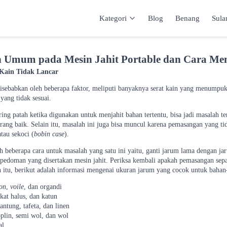
Kategori
Blog
Benang
Sul
Kategori
Inspirasi
Katalog
Keranja
 Umum pada Mesin Jahit Portable dan Cara Me
Kain Tidak Lancar
disebabkan oleh beberapa faktor, meliputi banyaknya serat kain yang menumpuk 
yang tidak sesuai.
ring patah ketika digunakan untuk menjahit bahan tertentu, bisa jadi masalah t
rang baik. Selain itu, masalah ini juga bisa muncul karena pemasangan yang ti
tau sekoci (
bobin case
).
h beberapa cara untuk masalah yang satu ini yaitu, ganti jarum lama dengan ja
pedoman yang disertakan mesin jahit. Periksa kembali apakah pemasangan sep
n itu, berikut adalah informasi mengenai ukuran jarum yang cocok untuk bahan
fon
,
voile
, dan organdi
okat halus, dan katun
antung, tafeta, dan linen
oplin, semi wol, dan wol
al