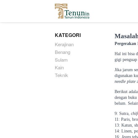
...
KATEGORI
Masalah
Kerajinan
Pergerakan 
Benang
Hal ini bisa 
Sulam
gigi penguap 
Kain
Jika jarum se
Teknik
digunakan ku
needle plate
a
Berikut adala
dengan buku 
belum. Selai
9: Sutra,
chi
11: Paris, br
13: Katun, sh
14: Linen, p
16:
Jeans
teb