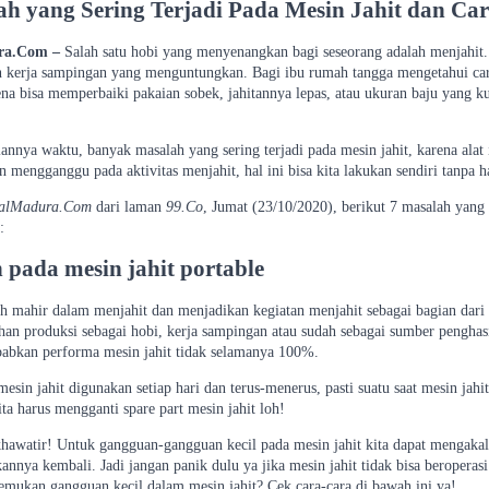
ah yang Sering Terjadi Pada Mesin Jahit dan Ca
ra.Com –
Salah satu hobi yang menyenangkan bagi seseorang adalah menjahit. S
an kerja sampingan yang menguntungkan. Bagi ibu rumah tangga mengetahui cara
ena bisa memperbaiki pakaian sobek, jahitannya lepas, atau ukuran baju yang 
lannya waktu, banyak masalah yang sering terjadi pada mesin jahit, karena alat i
n mengganggu pada aktivitas menjahit, hal ini bisa kita lakukan sendiri tanpa
talMadura.Com
dari laman
99.Co
, Jumat (23/10/2020), berikut 7 masalah yang s
:
 pada mesin jahit portable
ah mahir dalam menjahit dan menjadikan kegiatan menjahit sebagai bagian dari ak
an produksi sebagai hobi, kerja sampingan atau sudah sebagai sumber penghasil
abkan performa mesin jahit tidak selamanya 100%.
mesin jahit digunakan setiap hari dan terus-menerus, pasti suatu saat mesin jah
ita harus mengganti spare part mesin jahit loh!
khawatir! Untuk gangguan-gangguan kecil pada mesin jahit kita dapat mengaka
nnya kembali. Jadi jangan panik dulu ya jika mesin jahit tidak bisa beroperas
nemukan gangguan kecil dalam mesin jahit? Cek cara-cara di bawah ini ya!