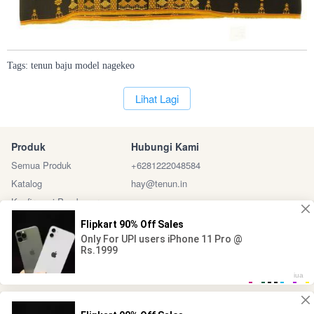
Tags:
tenun
baju
model
nagekeo
`
Lihat Lagi
Produk
Hubungi Kami
Semua Produk
+6281222048584
Katalog
hay@tenun.in
Konfirmasi Pembayaran
Sosial Media
Marketplace