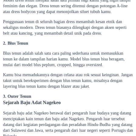
Model dress tenun menjadi salah satu pilihan bagi kamu yang ingin tampil
feminim dan elegan. Dress tenun sering ditemui dengan potongan A-line
atau dress bodycon yang dapat menonjolkan siluet tubuh kamu.
Penggunaan tenun di seluruh bagian dress menambah kesan etnik dan
sekaligus modern. Dress tenun biasanya dilengkapi dengan aksen seperti
belt atau kancing, yang menambah detail unik pada dress.
2. Blus Tenun
Blus tenun adalah salah satu cara paling sederhana untuk memasukkan
tenun ke dalam tampilan harian kamu. Model blus tenun bisa beragam,
mulai dari model blus peplum, cropped, hingga oversized.
Kamu bisa memadukannya dengan celana atau rok sesuai keinginan. Jangan
takut untuk bereksperimen dengan blus tenun kamu, misalnya dengan
layering blus tenun kamu dengan blazer atau jaket.
3. Outer Tenun
Sejarah Baju Adat Nagekeo
Sejarah baju adat Nagekeo berawal dari pengaruh luar budaya yang datang
menciptakan kain tenun dan baju adat Nagekeo. Pengaruh luar tersebut
datang dari kegiatan perdagangan dan peradaban Hindu-Budha yang datang
dari Sulawesi dan Jawa, serta pengaruh dari luar negeri seperti Portugis dan