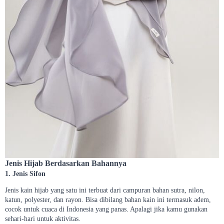
Jenis Hijab Berdasarkan Bahannya
1. Jenis Sifon
Jenis kain hijab yang satu ini terbuat dari campuran bahan sutra, nilon,
katun, polyester, dan rayon. Bisa dibilang bahan kain ini termasuk adem,
cocok untuk cuaca di Indonesia yang panas. Apalagi jika kamu gunakan
sehari-hari untuk aktivitas.