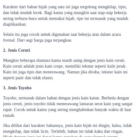
Karakter dari bahan hijab yang satu ini juga tergolong mengkilap, tipis,
dan tidak mudah lecek. Bagi kamu yang mungkin saat siap-siap bekerja
sering terburu-buru untuk memakai hijab, tipe ini termasuk yang mudah
diaplikasikan.
Selain itu juga cocok untuk digunakan saat bekerja atau dalam acara
formal. Dari segi harga juga terjangkau.
2. Jenis Ceruti
Mungkin beberapa diantara kamu masih asing dengan jenis kain ceruti.
Kain ceruti adalah jenis kain crepe, memiliki tekstur seperti kulit jeruk.
Kain ini juga tipis dan menerawang. Namun jika diraba, tekstur kain ini
seperti pasir dan tidak elastis.
3. Jenis Toyobo
Toyobo, termasuk dalam bahan dengan jenis kain katun. Berbeda dengan
jenis ceruti, jenis toyobo tidak menerawang lantaran serat kain yang sangat
rapat. Cocok untuk kamu yang sering menghabiskan banyak waktu di luar
rumah.
Jika dilihat dari karakter bahannya, jenis kain hijab ini dingin, halus, tidak
mengkilap, dan tidak licin. Terlebih, bahan ini tidak kaku dan ringan.