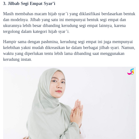
3. Jilbab Segi Empat Syar’i
Masih membahas macam hijab syar’i yang diklasifikasi berdasarkan bentuk
dan modelnya. Jilbab yang satu ini mempunyai bentuk segi empat dan
ukurannya lebih besar dibanding kerudung segi empat lainnya, karena
tergolong dalam kategori hijab syar’i.
Hampir sama dengan pashmina, kerudung segi empat ini juga mempunyai
kelebihan yakni mudah dikreasikan ke dalam berbagai jilbab syari. Namun,
waktu yang diperlukan tentu lebih lama dibanding saat menggunakan
kerudung instan.