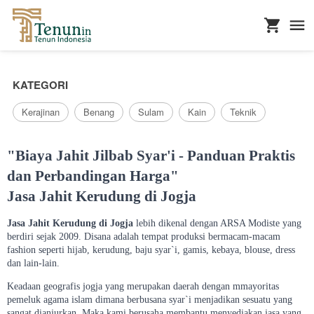
...
KATEGORI
Kerajinan
Benang
Sulam
Kain
Teknik
"Biaya Jahit Jilbab Syar'i - Panduan Praktis
dan Perbandingan Harga"
Jasa Jahit Kerudung di Jogja
Jasa Jahit Kerudung di Jogja
lebih dikenal dengan ARSA Modiste yang
berdiri sejak 2009. Disana adalah tempat produksi bermacam-macam
fashion seperti hijab, kerudung, baju syar`i, gamis, kebaya, blouse, dress
dan lain-lain.
Keadaan geografis jogja yang merupakan daerah dengan mmayoritas
pemeluk agama islam dimana berbusana syar`i menjadikan sesuatu yang
sangat dianjurkan. Maka kami berusaha membantu menyediakan jasa yang