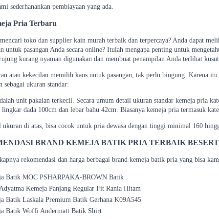
kami sederhanankan pembiayaan yang ada.
eja Pria Terbaru
mencari toko dan supplier kain murah terbaik dan terpercaya? Anda dapat melih
an untuk pasangan Anda secara online? Itulah mengapa penting untuk mengetahui
erujung kurang nyaman digunakan dan membuat penampilan Anda terlihat kusut
an atau kekecilan memilih kaos untuk pasangan, tak perlu bingung. Karena itu
 sebagai ukuran standar:
dalah unit pakaian terkecil. Secara umum detail ukuran standar kemeja pria k
 lingkar dada 100cm dan lebar bahu 42cm. Biasanya kemeja pria termasuk kateg
l ukuran di atas, bisa cocok untuk pria dewasa dengan tinggi minimal 160 hin
MENDASI BRAND KEMEJA BATIK PRIA TERBAIK BESER
kapnya rekomendasi dan harga berbagai brand kemeja batik pria yang bisa ka
eja Batik MOC PSHARPAKA-BROWN Batik
 Adyatma Kemeja Panjang Regular Fit Rania Hitam
a Batik Laskala Premium Batik Gerhana K09A545
a Batik Woffi Andermatt Batik Shirt