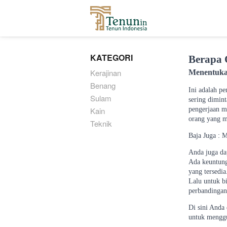
...
KATEGORI
Berapa 
Kerajinan
Menentukan
Benang
Ini adalah p
Sulam
sering dimin
Kain
pengerjaan m
orang yang m
Teknik
Baja Juga : 
Anda juga da
Ada keuntung
yang tersedi
Lalu untuk b
perbandingan
Di sini Anda
untuk menggu