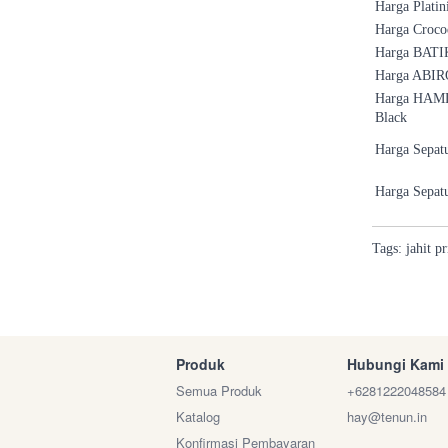
Harga Plati
Harga Croco
Harga BATIK
Harga ABIRO
Harga HAMLI
Black
Harga Sepat
Harga Sepatu
Tags:
jahit
pr
Produk
Hubungi Kami
Semua Produk
+6281222048584
Katalog
hay@tenun.in
Konfirmasi Pembayaran