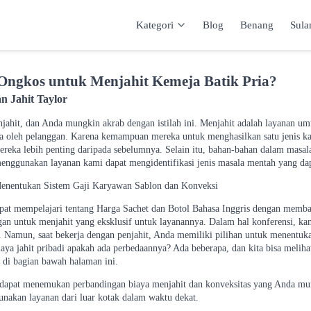
Kategori
Blog
Benang
Sul
Kategori
Inspirasi
Katalog
Keranja
Ongkos untuk Menjahit Kemeja Batik Pria?
 Jahit Taylor
enjahit, dan Anda mungkin akrab dengan istilah ini. Menjahit adalah layanan u
ta oleh pelanggan. Karena kemampuan mereka untuk menghasilkan satu jenis kar
ereka lebih penting daripada sebelumnya. Selain itu, bahan-bahan dalam masa
enggunakan layanan kami dapat mengidentifikasi jenis masala mentah yang d
Menentukan Sistem Gaji Karyawan Sablon dan Konveksi
pat mempelajari tentang Harga Sachet dan Botol Bahasa Inggris dengan membac
an untuk menjahit yang eksklusif untuk layanannya. Dalam hal konferensi, ka
a. Namun, saat bekerja dengan penjahit, Anda memiliki pilihan untuk menentuka
iaya jahit pribadi apakah ada perbedaannya? Ada beberapa, dan kita bisa meli
 di bagian bawah halaman ini.
 dapat menemukan perbandingan biaya menjahit dan konveksitas yang Anda mun
nakan layanan dari luar kotak dalam waktu dekat.