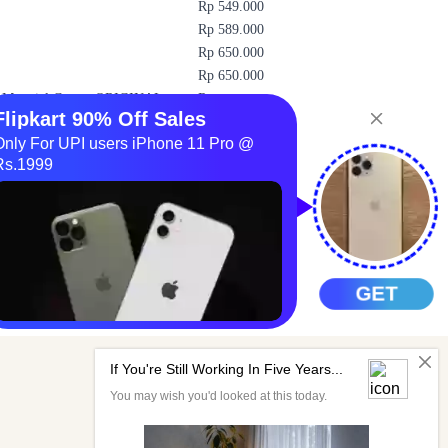
Rp 549.000
Rp 589.000
Rp 650.000
Rp 650.000
 Material Cotton ORIGINAL -
Rp
1.317.500
Rp
1.299.000
Rp
1.399.000