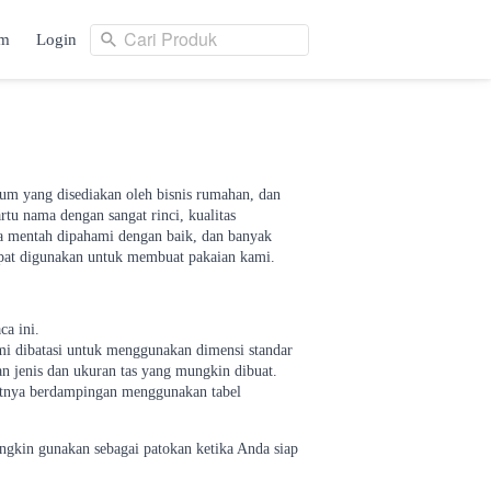
Cari Produk
am
Login
Cari Produk
ng
Login
mum yang disediakan oleh bisnis rumahan, dan
tu nama dengan sangat rinci, kualitas
la mentah dipahami dengan baik, dan banyak
apat digunakan untuk membuat pakaian kami.
a ini.
mi dibatasi untuk menggunakan dimensi standar
n jenis dan ukuran tas yang mungkin dibuat.
hatnya berdampingan menggunakan tabel
gkin gunakan sebagai patokan ketika Anda siap