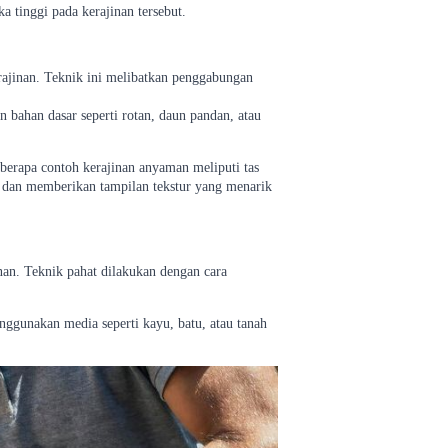
a tinggi pada kerajinan tersebut.
rajinan. Teknik ini melibatkan penggabungan
bahan dasar seperti rotan, daun pandan, atau
berapa contoh kerajinan anyaman meliputi tas
i dan memberikan tampilan tekstur yang menarik
nan. Teknik pahat dilakukan dengan cara
nggunakan media seperti kayu, batu, atau tanah