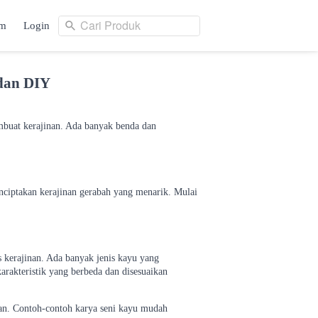
Cari Produk
am
Login
Cari Produk
ng
Login
dan DIY
buat kerajinan. Ada banyak benda dan
enciptakan kerajinan gerabah yang menarik. Mulai
s kerajinan. Ada banyak jenis kayu yang
karakteristik yang berbeda dan disesuaikan
apan. Contoh-contoh karya seni kayu mudah