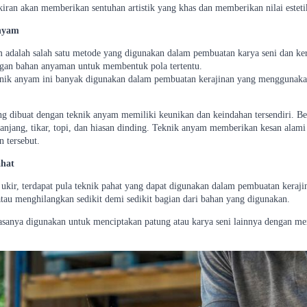
iran akan memberikan sentuhan artistik yang khas dan memberikan nilai estetik
Anyam
 adalah salah satu metode yang digunakan dalam pembuatan karya seni dan ke
ngan bahan anyaman untuk membentuk pola tertentu.
knik anyam ini banyak digunakan dalam pembuatan kerajinan yang menggunakan 
ng dibuat dengan teknik anyam memiliki keunikan dan keindahan tersendiri. Be
anjang, tikar, topi, dan hiasan dinding. Teknik anyam memberikan kesan alam
n tersebut.
ahat
 ukir, terdapat pula teknik pahat yang dapat digunakan dalam pembuatan keraji
tau menghilangkan sedikit demi sedikit bagian dari bahan yang digunakan.
iasanya digunakan untuk menciptakan patung atau karya seni lainnya dengan me