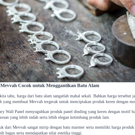
l Mevvah Cocok untuk Menggantikan Batu Alam
kita tahu, harga dari batu alam sangatlah mahal sekali. Bahkan harga tersebut
lah yang membuat Mevvah tergerak untuk menciptakan produk keren dengan mo
y Wall Panel menyuguhkan produk panel dinding yang keren dengan motif bat
esan yang lebih indah serta lebih elegan ketimbang produk lain.
uk dari Mevvah sangat mirip dengan batu marmer serta memiliki harga produk
ih bagus serta mendapatkan nilai estetika tinggi.