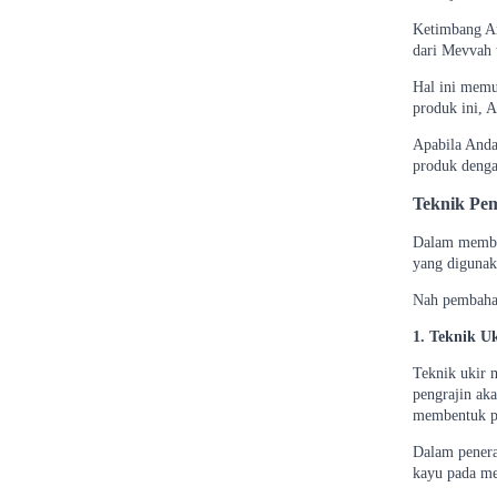
Ketimbang An
dari Mevvah 
Hal ini memu
produk ini, 
Apabila Anda
produk denga
Teknik Pe
Dalam membua
yang digunak
Nah pembahas
1. Teknik U
Teknik ukir 
pengrajin ak
membentuk po
Dalam penera
kayu pada mej