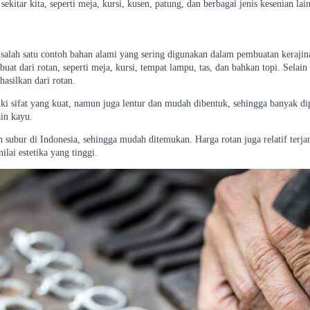
sekitar kita, seperti meja, kursi, kusen, patung, dan berbagai jenis kesenian lai
 salah satu contoh bahan alami yang sering digunakan dalam pembuatan kerajin
buat dari rotan, seperti meja, kursi, tempat lampu, tas, dan bahkan topi. Selai
hasilkan dari rotan.
ki sifat yang kuat, namun juga lentur dan mudah dibentuk, sehingga banyak d
ain kayu.
subur di Indonesia, sehingga mudah ditemukan. Harga rotan juga relatif terja
ilai estetika yang tinggi.