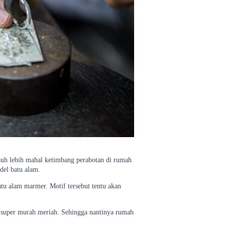
 jauh lebih mahal ketimbang perabotan di rumah
del batu alam.
u alam marmer. Motif tersebut tentu akan
 super murah meriah. Sehingga nantinya rumah