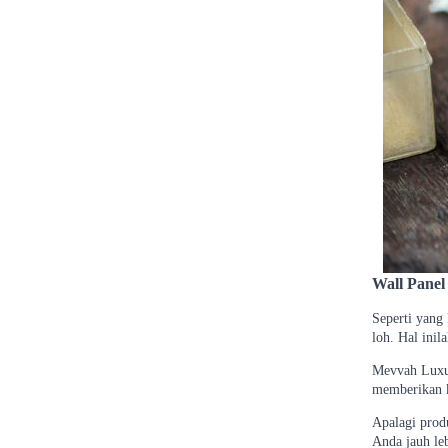
Wall Pane
Seperti yang 
loh. Hal ini
Mevvah Luxur
memberikan k
Apalagi prod
Anda jauh leb