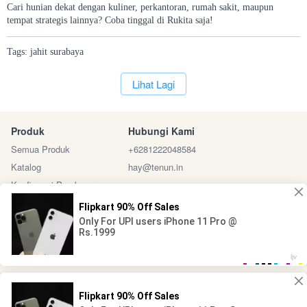
Cari hunian dekat dengan kuliner, perkantoran, rumah sakit, maupun
tempat strategis lainnya? Coba tinggal di Rukita saja!
Tags:
jahit
surabaya
`
Lihat Lagi
Produk
Hubungi Kami
Semua Produk
+6281222048584
Katalog
hay@tenun.in
Konfirmasi Pembayaran
Sosial Media
Marketplace