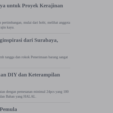
ya untuk Proyek Kerajinan
pertimbangan, mulai dari hobi, melihat anggota
ajin kayu.
inspirasi dari Surabaya,
mh tangga dan rokok Penerimaan barang sangat
uan DIY dan Keterampilan
aian dengan pemesanan minimal 24pcs yang 100
i dan Bahan yang HALAL.
 Pemula