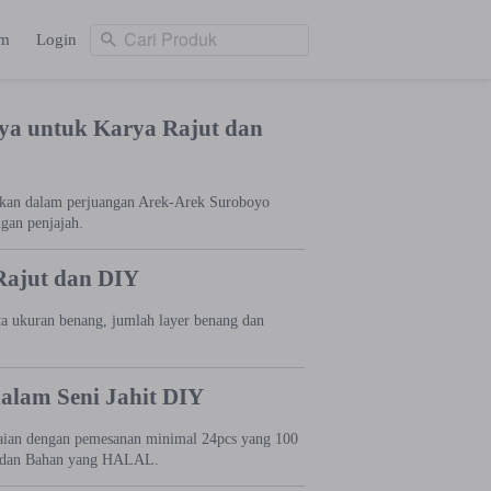
Cari Produk
am
Login
Cari Produk
ng
Login
aya untuk Karya Rajut dan
ngkan dalam perjuangan Arek-Arek Suroboyo
gan penjajah.
Rajut dan DIY
rta ukuran benang, jumlah layer benang dan
dalam Seni Jahit DIY
aian dengan pemesanan minimal 24pcs yang 100
i dan Bahan yang HALAL.