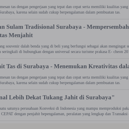
mesan tas dengan pengerjaan yang tepat dan cepat serta memiliki kualitas yan
 Surabaya, karena selain sudah cukup berpengalaman dalam pembuatan tas.
an Sulam Tradisional Surabaya - Mempersemba
itas Menjahit
ang souvenir dalah benda yang di beli yang berfungsi sebagai akan mengingat s
n seringkali di hubungkan dengan universal secara turisme prakasa E- cheon 20
hit Tas di Surabaya - Menemukan Kreativitas d
mesan tas dengan pengerjaan yang tepat dan cepat serta memiliki kualitas yan
 Surabaya, karena selain sudah cukup berpengalaman dalam pembuatan tas.
al Lebih Dekat Tukang Jahit di Surabaya"
satu satunya perusahaan Konveksi di Indonesia yang mampu memproduksi pak
CEPAT dengan penjahit bepengalaman, peralatan yang lengkap dan Transaks