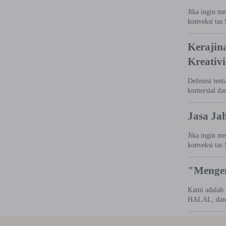
Jika ingin me
konveksi tas
Kerajin
Kreativ
Defenisi tent
komersial da
Jasa Ja
Jika ingin me
konveksi tas
"Mengen
Kami adalah 
HALAL, dan 