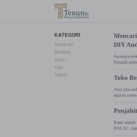
...
KATEGORI
Mencari
Kerajinan
DIY An
Benang
Surabaya ter
Sulam
Pemuda-pemud
Kain
Teknik
Toko Be
Atau jika and
ukuran cones-
Penjahit
Kami adalah 
HALAL, dan 