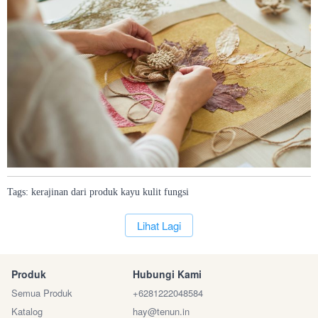
Tags:
kerajinan
dari
produk
kayu
kulit
fungsi
`
Lihat Lagi
Produk
Hubungi Kami
Semua Produk
+6281222048584
Katalog
hay@tenun.in