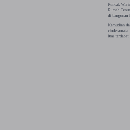
Puncak Warin
Rumah Tenun.
di bangunan 
Kemudian dari
cinderamata, 
luar terdapat