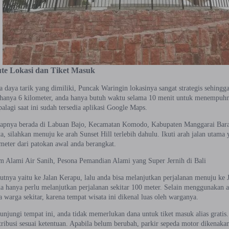
te Lokasi dan Tiket Masuk
 daya tarik yang dimiliki, Puncak Waringin lokasinya sangat strategis sehingg
 hanya 6 kilometer, anda hanya butuh waktu selama 10 menit untuk menempuh
alagi saat ini sudah tersedia aplikasi Google Maps.
apnya berada di Labuan Bajo, Kecamatan Komodo, Kabupaten Manggarai Barat
ta, silahkan menuju ke arah Sunset Hill terlebih dahulu. Ikuti arah jalan utam
ometer dari patokan awal anda berangkat.
Alami Air Sanih, Pesona Pemandian Alami yang Super Jernih di Bali
jutnya yaitu ke Jalan Kerapu, lalu anda bisa melanjutkan perjalanan menuju ke
da hanya perlu melanjutkan perjalanan sekitar 100 meter. Selain menggunakan a
 warga sekitar, karena tempat wisata ini dikenal luas oleh warganya.
njungi tempat ini, anda tidak memerlukan dana untuk tiket masuk alias gratis
ribusi sesuai ketentuan. Apabila belum berubah, parkir sepeda motor dikenakan