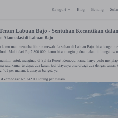
Kategori
Blog
Benang
Sul
Kategori
Inspirasi
Katalog
Keranja
enun Labuan Bajo - Sentuhan Kecantikan dala
an Akomodasi di Labuan Bajo
a kamu mau mencoba liburan mewah ala sultan di Labuan Bajo, bisa banget me
look. Mulai dari Rp 7.800.000, kamu bisa menginap dua malam di bungalow 
emilih untuk menginap di Sylvia Resort Komodo, kamu hanya perlu menyiap
na satu kamar terdapat dua kasur, jadi biayanya bisa dibagi dua dengan teman 
42.461 per malam. Lumayan banget, ya!
n Akomodasi:
Rp 242.000/orang per malam