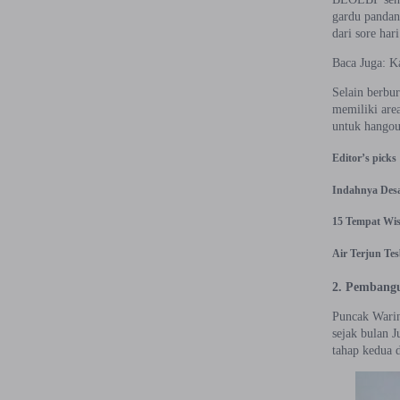
gardu pandan
dari sore ha
Baca Juga: K
Selain berbur
memiliki are
untuk hangou
Editor’s picks
Indahnya Desa
15 Tempat Wis
Air Terjun Te
2. Pembangu
Puncak Warin
sejak bulan 
tahap kedua 