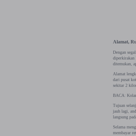
Alamat, Ru
Dengan segala
diperkirakan
ditemukan, ap
Alamat lengk
dari pusat ko
sekitar 2 kil
BACA: Kolam 
Tujuan selan
jauh lagi, an
langsung pada
Selama mengu
membayar ret