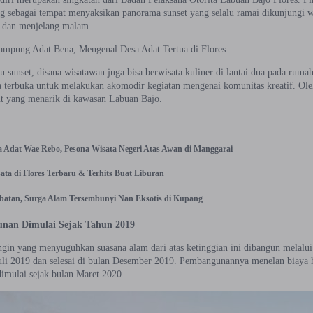
g sebagai tempat menyaksikan panorama sunset yang selalu ramai dikunjungi 
ri dan menjelang malam.
ampung Adat Bena, Mengenal Desa Adat Tertua di Flores
u sunset, disana wisatawan juga bisa berwisata kuliner di lantai dua pada ruma
a terbuka untuk melakukan akomodir kegiatan mengenai komunitas kreatif. Oleh 
t yang menarik di kawasan Labuan Bajo.
 Adat Wae Rebo, Pesona Wisata Negeri Atas Awan di Manggarai
ata di Flores Terbaru & Terhits Buat Liburan
sbatan, Surga Alam Tersembunyi Nan Eksotis di Kupang
nan Dimulai Sejak Tahun 2019
gin yang menyuguhkan suasana alam dari atas ketinggian ini dibangun melalui
Juli 2019 dan selesai di bulan Desember 2019. Pembangunannya menelan biay
dimulai sejak bulan Maret 2020.