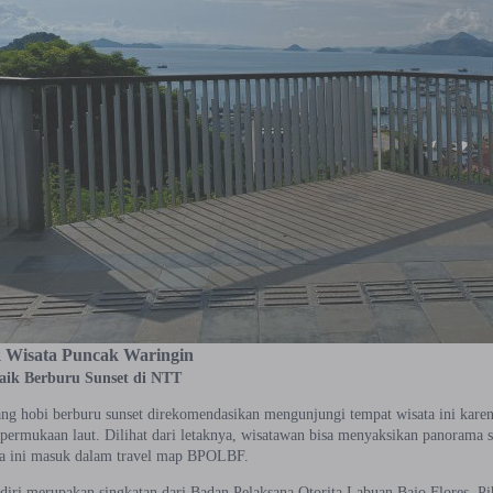
k Wisata Puncak Waringin
baik Berburu Sunset di NTT
ng hobi berburu sunset direkomendasikan mengunjungi tempat wisata ini karena
 permukaan laut. Dilihat dari letaknya, wisatawan bisa menyaksikan panorama 
a ini masuk dalam travel map BPOLBF.
ri merupakan singkatan dari Badan Pelaksana Otorita Labuan Bajo Flores. Pih