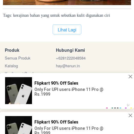
Tags:
kerajinan
bahan
yang
untuk
sebutkan
kulit
digunakan
ciri
`
Lihat Lagi
Produk
Hubungi Kami
Semua Produk
+6281222048584
Katalog
hay@tenun.in
Konfirmasi Pembayaran
Sosial Media
Marketplace