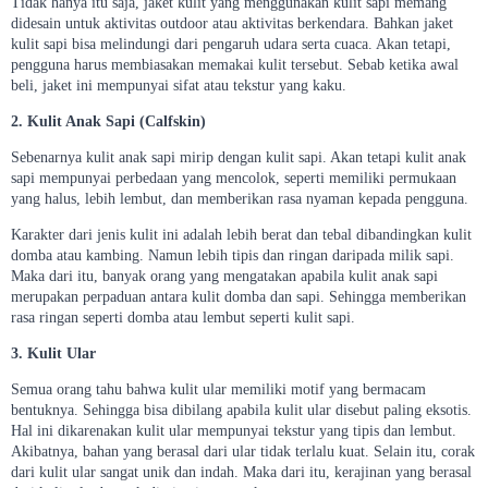
Tidak hanya itu saja, jaket kulit yang menggunakan kulit sapi memang
didesain untuk aktivitas outdoor atau aktivitas berkendara. Bahkan jaket
kulit sapi bisa melindungi dari pengaruh udara serta cuaca. Akan tetapi,
pengguna harus membiasakan memakai kulit tersebut. Sebab ketika awal
beli, jaket ini mempunyai sifat atau tekstur yang kaku.
2. Kulit Anak Sapi (Calfskin)
Sebenarnya kulit anak sapi mirip dengan kulit sapi. Akan tetapi kulit anak
sapi mempunyai perbedaan yang mencolok, seperti memiliki permukaan
yang halus, lebih lembut, dan memberikan rasa nyaman kepada pengguna.
Karakter dari jenis kulit ini adalah lebih berat dan tebal dibandingkan kulit
domba atau kambing. Namun lebih tipis dan ringan daripada milik sapi.
Maka dari itu, banyak orang yang mengatakan apabila kulit anak sapi
merupakan perpaduan antara kulit domba dan sapi. Sehingga memberikan
rasa ringan seperti domba atau lembut seperti kulit sapi.
3. Kulit Ular
Semua orang tahu bahwa kulit ular memiliki motif yang bermacam
bentuknya. Sehingga bisa dibilang apabila kulit ular disebut paling eksotis.
Hal ini dikarenakan kulit ular mempunyai tekstur yang tipis dan lembut.
Akibatnya, bahan yang berasal dari ular tidak terlalu kuat. Selain itu, corak
dari kulit ular sangat unik dan indah. Maka dari itu, kerajinan yang berasal