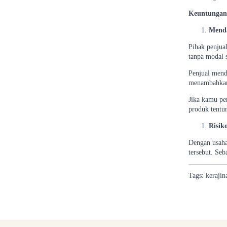
Keuntungan 
Mend
Pihak penjua
tanpa modal s
Penjual mend
menambahkan 
Jika kamu pe
produk tentu
Risik
Dengan usaha
tersebut. Se
Tags:
kerajin