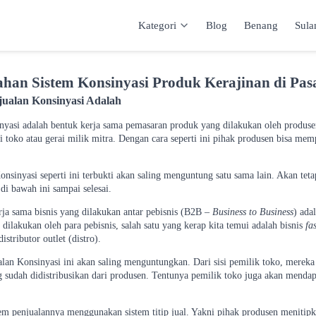
Kategori
Blog
Benang
Sul
Kategori
Inspirasi
Katalog
Keranja
han Sistem Konsinyasi Produk Kerajinan di Pas
jualan Konsinyasi Adalah
nyasi adalah bentuk kerja sama pemasaran produk yang dilakukan oleh produse
di toko atau gerai milik mitra. Dengan cara seperti ini pihak produsen bisa m
nsinyasi seperti ini terbukti akan saling menguntung satu sama lain. Akan tetap
 di bawah ini sampai selesai.
rja sama bisnis yang dilakukan antar pebisnis (B2B –
Business to Business
) ada
dilakukan oleh para pebisnis, salah satu yang kerap kita temui adalah bisnis
fa
istributor outlet (distro).
alan Konsinyasi ini akan saling menguntungkan. Dari sisi pemilik toko, mere
 sudah didistribusikan dari produsen. Tentunya pemilik toko juga akan mendap
tem penjualannya menggunakan sistem titip jual. Yakni pihak produsen meniti