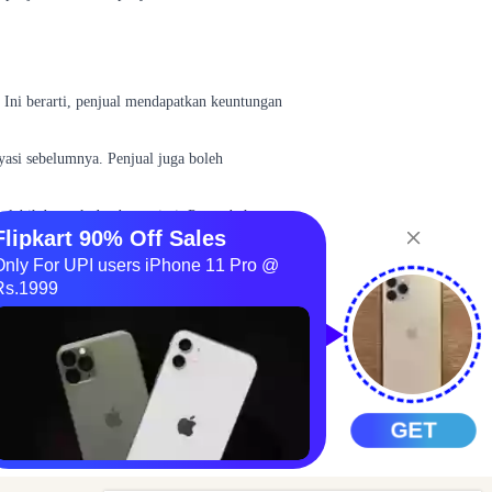
 Ini berarti, penjual mendapatkan keuntungan
yasi sebelumnya. Penjual juga boleh
n lebih banyak dan bervariasi. Penambahan
rang nantinya akan mengambil kembali produk
ng yang mengalami kerugian.