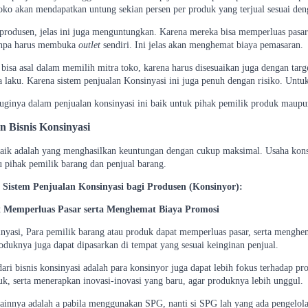
toko akan mendapatkan untung sekian persen per produk yang terjual sesuai den
i produsen, jelas ini juga menguntungkan. Karena mereka bisa memperluas pasa
tanpa harus membuka
outlet
sendiri. Ini jelas akan menghemat biaya pemasaran.
 bisa asal dalam memilih mitra toko, karena harus disesuaikan juga dengan targ
a laku. Karena sistem penjualan Konsinyasi ini juga penuh dengan risiko. Untuk 
uginya dalam penjualan konsinyasi ini baik untuk pihak pemilik produk maupu
 Bisnis Konsinyasi
baik adalah yang menghasilkan keuntungan dengan cukup maksimal. Usaha kon
u pihak pemilik barang dan penjual barang.
Sistem Penjualan Konsinyasi bagi Produsen (Konsinyor):
 Memperluas Pasar serta Menghemat Biaya Promosi
inyasi, Para pemilik barang atau produk dapat memperluas pasar, serta mengh
roduknya juga dapat dipasarkan di tempat yang sesuai keinginan penjual.
ari bisnis konsinyasi adalah para konsinyor juga dapat lebih fokus terhadap p
uk, serta menerapkan inovasi-inovasi yang baru, agar produknya lebih unggul.
ainnya adalah a pabila menggunakan SPG, nanti si SPG lah yang ada pengelola 