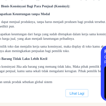
Bisnis Konsinyasi Bagi Para Penjual (Konsinyi):
apatkan Keuntungan tanpa Modal
l dapat menjual produknya, tanpa harus menjadi produsen bagi produk tersebut.
edikit pun.
apatkan keuntungan dari harga yang sudah ditetapkan dalam kerja sama konsin
harga jual, yang akan menjadi keuntungan pribadinya.
milik toko dan menjalin kerja sama konsinyasi, maka display di toko kamu aka
nya akan meningkatkan penjualan bagi pemilik toko.
o Barang Tidak Laku Lebih Kecil
 konsinyasi Jika ada barang yang memang tidak laku, Maka pihak pemilik ba
bagai penjual, kamu sama sekali tidak mengalami kerugian. Pihak pemilik bara
an
untuk
produk
sebutkan
global
sistem
`
Lihat Lagi