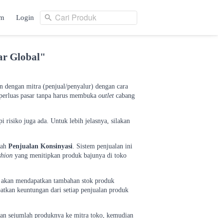
Cari Produk
am
Login
Cari Produk
ng
Login
ar Global"
n dengan mitra (penjual/penyalur) dengan cara
emperluas pasar tanpa harus membuka
outlet
cabang
i risiko juga ada. Untuk lebih jelasnya, silakan
lah
Penjualan Konsinyasi
. Sistem penjualan ini
shion
yang menitipkan produk bajunya di toko
ka akan mendapatkan tambahan stok produk
atkan keuntungan dari setiap penjualan produk
pkan sejumlah produknya ke mitra toko, kemudian