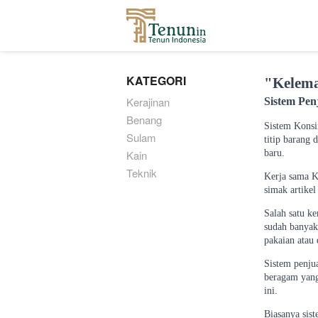
...
KATEGORI
"Kelema
Kerajinan
Sistem Pen
Benang
Sistem Konsi
Sulam
titip barang 
Kain
baru.
Teknik
Kerja sama Ko
simak artikel
Salah satu ke
sudah banyak 
pakaian atau d
Sistem penju
beragam yang
ini.
Biasanya sis