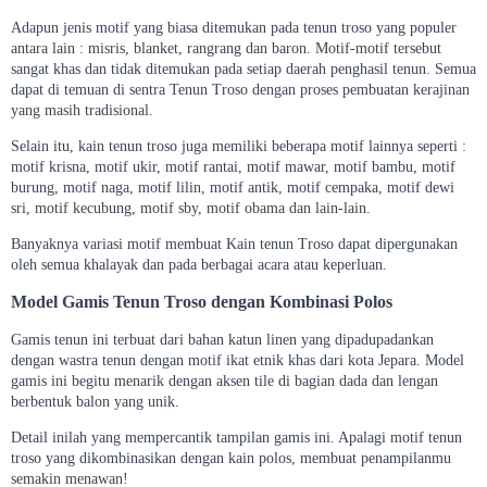
Adapun jenis motif yang biasa ditemukan pada tenun troso yang populer
antara lain : misris, blanket, rangrang dan baron. Motif-motif tersebut
sangat khas dan tidak ditemukan pada setiap daerah penghasil tenun. Semua
dapat di temuan di sentra Tenun Troso dengan proses pembuatan kerajinan
yang masih tradisional.
Selain itu, kain tenun troso juga memiliki beberapa motif lainnya seperti :
motif krisna, motif ukir, motif rantai, motif mawar, motif bambu, motif
burung, motif naga, motif lilin, motif antik, motif cempaka, motif dewi
sri, motif kecubung, motif sby, motif obama dan lain-lain.
Banyaknya variasi motif membuat Kain tenun Troso dapat dipergunakan
oleh semua khalayak dan pada berbagai acara atau keperluan.
Model Gamis Tenun Troso dengan Kombinasi Polos
Gamis tenun ini terbuat dari bahan katun linen yang dipadupadankan
dengan wastra tenun dengan motif ikat etnik khas dari kota Jepara. Model
gamis ini begitu menarik dengan aksen tile di bagian dada dan lengan
berbentuk balon yang unik.
Detail inilah yang mempercantik tampilan gamis ini. Apalagi motif tenun
troso yang dikombinasikan dengan kain polos, membuat penampilanmu
semakin menawan!