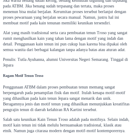
Jika warna benang sudah kering, benang kemudian digulung dan dipasang
pada ATBM. Jika benang sudah terpasang dan tertata, maka proses
menenun bisa mulai berjalan. Kerumitan proses tersebut berlanjut dengan
proses pewarnaan yang berjalan secara manual. Namun, justru hal ini
membuat motif pada kain tenunan memiliki keunikan tersendiri.
Alat yang masih tradisional serta cara pembuatan tenun Troso yang sangat
rumit menghasilkan kain yang tahan lama dengan motif yang indah dan
detail. Penggunaan kain tenun ini pun cukup luas karena bisa dipakai oleh
semua wanita dari berbagai kalangan tanpa adanya batas atau aturan adat.
Penulis: Tutla Ayuhanna, alumni Universitas Negeri Semarang. Tinggal di
Jepara
Ragam Motif Tenun Troso
Penggunaan ATBM dalam proses pembuatan tenun memang sangat
berpengaruh pada penampilan fisik dan motif. Itulah kenapa motif-motif
yang dihasilkan pada kain tenun Jepara sangat menarik dan unik.
Beragamnya jenis dan motif tenun yang dihasilkan menunjukkan kreatifitas
pengrajin tenun di daerah kelahiran RA Kartini tersebut.
Salah satu keunikan Kain Tenun Troso adalah pada motifnya. Selain indah,
motif kain tenun ini tidak melulu bernuansakan tradisional, klasik atau
etnik. Namun juga citarasa modern dengan motif-motif kontemporernya.