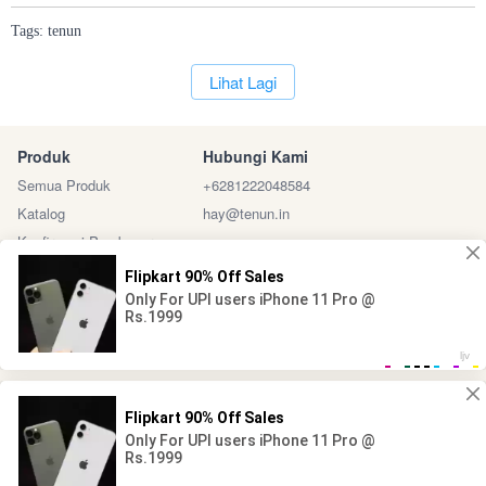
Tags:
tenun
`
Lihat Lagi
Produk
Hubungi Kami
Semua Produk
+6281222048584
Katalog
hay@tenun.in
Konfirmasi Pembayaran
Sosial Media
Marketplace
@ 2024 - Tenun Indonesia