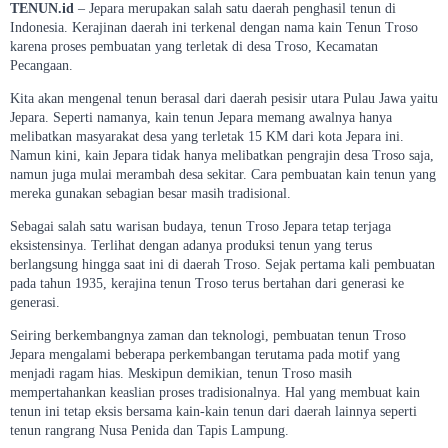
TENUN.id
– Jepara merupakan salah satu daerah penghasil tenun di
Indonesia. Kerajinan daerah ini terkenal dengan nama kain Tenun Troso
karena proses pembuatan yang terletak di desa Troso, Kecamatan
Pecangaan.
Kita akan mengenal tenun berasal dari daerah pesisir utara Pulau Jawa yaitu
Jepara. Seperti namanya, kain tenun Jepara memang awalnya hanya
melibatkan masyarakat desa yang terletak 15 KM dari kota Jepara ini.
Namun kini, kain Jepara tidak hanya melibatkan pengrajin desa Troso saja,
namun juga mulai merambah desa sekitar. Cara pembuatan kain tenun yang
mereka gunakan sebagian besar masih tradisional.
Sebagai salah satu warisan budaya, tenun Troso Jepara tetap terjaga
eksistensinya. Terlihat dengan adanya produksi tenun yang terus
berlangsung hingga saat ini di daerah Troso. Sejak pertama kali pembuatan
pada tahun 1935, kerajina tenun Troso terus bertahan dari generasi ke
generasi.
Seiring berkembangnya zaman dan teknologi, pembuatan tenun Troso
Jepara mengalami beberapa perkembangan terutama pada motif yang
menjadi ragam hias. Meskipun demikian, tenun Troso masih
mempertahankan keaslian proses tradisionalnya. Hal yang membuat kain
tenun ini tetap eksis bersama kain-kain tenun dari daerah lainnya seperti
tenun rangrang Nusa Penida dan Tapis Lampung.