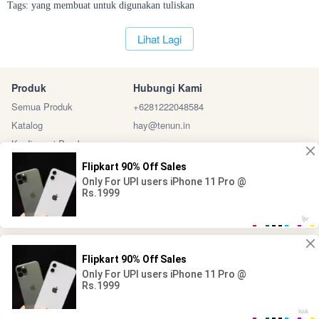
Tags:
yang
membuat
untuk
digunakan
tuliskan
`
Lihat Lagi
Produk
Hubungi Kami
Semua Produk
+6281222048584
Katalog
hay@tenun.in
Konfirmasi Pembayaran
Sosial Media
Marketplace
@ 2024 - Tenun Indonesia