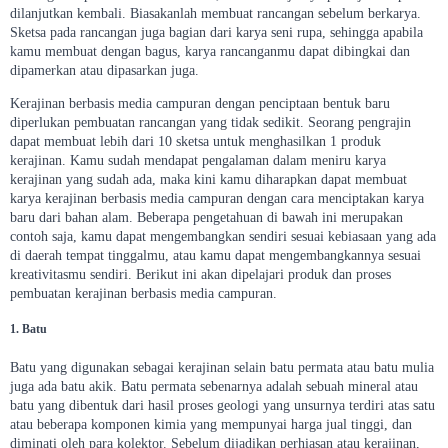
dilanjutkan kembali. Biasakanlah membuat rancangan sebelum berkarya.
Sketsa pada rancangan juga bagian dari karya seni rupa, sehingga apabila
kamu membuat dengan bagus, karya rancanganmu dapat dibingkai dan
dipamerkan atau dipasarkan juga.
Kerajinan berbasis media campuran dengan penciptaan bentuk baru
diperlukan pembuatan rancangan yang tidak sedikit. Seorang pengrajin
dapat membuat lebih dari 10 sketsa untuk menghasilkan 1 produk
kerajinan. Kamu sudah mendapat pengalaman dalam meniru karya
kerajinan yang sudah ada, maka kini kamu diharapkan dapat membuat
karya kerajinan berbasis media campuran dengan cara menciptakan karya
baru dari bahan alam. Beberapa pengetahuan di bawah ini merupakan
contoh saja, kamu dapat mengembangkan sendiri sesuai kebiasaan yang ada
di daerah tempat tinggalmu, atau kamu dapat mengembangkannya sesuai
kreativitasmu sendiri. Berikut ini akan dipelajari produk dan proses
pembuatan kerajinan berbasis media campuran.
1. Batu
Batu yang digunakan sebagai kerajinan selain batu permata atau batu mulia
juga ada batu akik. Batu permata sebenarnya adalah sebuah mineral atau
batu yang dibentuk dari hasil proses geologi yang unsurnya terdiri atas satu
atau beberapa komponen kimia yang mempunyai harga jual tinggi, dan
diminati oleh para kolektor. Sebelum dijadikan perhiasan atau kerajinan,