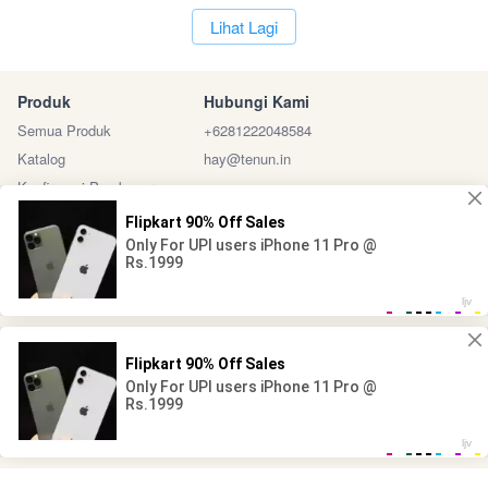
`
Lihat Lagi
Produk
Hubungi Kami
Semua Produk
+6281222048584
Katalog
hay@tenun.in
Konfirmasi Pembayaran
Sosial Media
Marketplace
@ 2024 - Tenun Indonesia