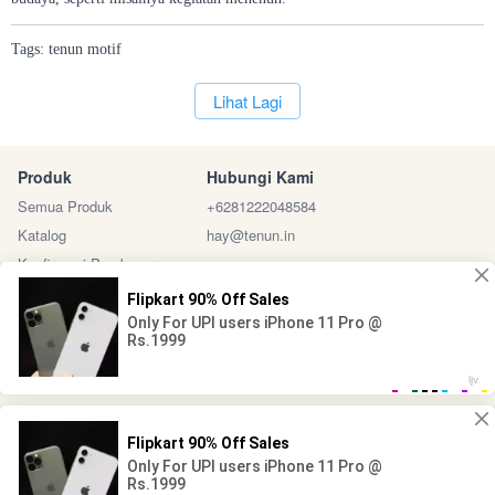
Tags:
tenun
motif
`
Lihat Lagi
Produk
Hubungi Kami
Semua Produk
+6281222048584
Katalog
hay@tenun.in
Konfirmasi Pembayaran
Sosial Media
Marketplace
@ 2024 - Tenun Indonesia