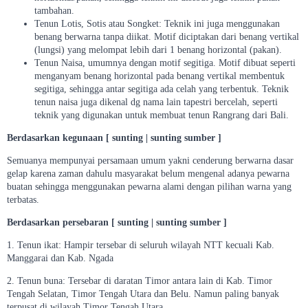
tambahan.
Tenun Lotis, Sotis atau Songket: Teknik ini juga menggunakan
benang berwarna tanpa diikat. Motif diciptakan dari benang vertikal
(lungsi) yang melompat lebih dari 1 benang horizontal (pakan).
Tenun Naisa, umumnya dengan motif segitiga. Motif dibuat seperti
menganyam benang horizontal pada benang vertikal membentuk
segitiga, sehingga antar segitiga ada celah yang terbentuk. Teknik
tenun naisa juga dikenal dg nama lain tapestri bercelah, seperti
teknik yang digunakan untuk membuat tenun Rangrang dari Bali.
Berdasarkan kegunaan [ sunting | sunting sumber ]
Semuanya mempunyai persamaan umum yakni cenderung berwarna dasar
gelap karena zaman dahulu masyarakat belum mengenal adanya pewarna
buatan sehingga menggunakan pewarna alami dengan pilihan warna yang
terbatas.
Berdasarkan persebaran [ sunting | sunting sumber ]
1. Tenun ikat: Hampir tersebar di seluruh wilayah NTT kecuali Kab.
Manggarai dan Kab. Ngada
2. Tenun buna: Tersebar di daratan Timor antara lain di Kab. Timor
Tengah Selatan, Timor Tengah Utara dan Belu. Namun paling banyak
terpusat di wilayah Timor Tengah Utara.