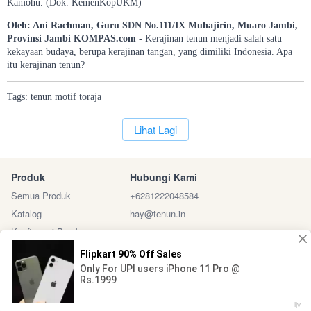
Kamohu. (Dok. KemenKopUKM)
Oleh: Ani Rachman, Guru SDN No.111/IX Muhajirin, Muaro Jambi,
Provinsi Jambi
KOMPAS.com
- Kerajinan tenun menjadi salah satu
kekayaan budaya, berupa kerajinan tangan, yang dimiliki Indonesia. Apa
itu kerajinan tenun?
Tags:
tenun
motif
toraja
`
Lihat Lagi
Produk
Hubungi Kami
Semua Produk
+6281222048584
Katalog
hay@tenun.in
Konfirmasi Pembayaran
Sosial Media
Marketplace