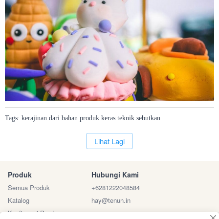
Tags:
kerajinan
dari
bahan
produk
keras
teknik
sebutkan
`
Lihat Lagi
Produk
Hubungi Kami
Semua Produk
+6281222048584
Katalog
hay@tenun.in
Konfirmasi Pembayaran