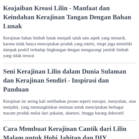
Keajaiban Kreasi Lilin - Manfaat dan
Keindahan Kerajinan Tangan Dengan Bahan
Lunak
Kerajinan bahan limbah lunak menjadi salah satu aspek yang menarik,
karena tidak hanya menciptakan produk yang estetis, tetapi juga memiliki
dampak positif terhadap lingkungan dengan mengurangi jumlah limbah
yang tidak terurai.
Seni Kerajinan Lilin dalam Dunia Sulaman
dan Kerajinan Sendiri - Inspirasi dan
Panduan
Kerajinan ini sering kali melibatkan proses seperti merajut, menyulam, atau
menjahit, yang memungkinkan seniman untuk menciptakan berbagai
macam produk mulai dari pakaian, aksesori, hingga barang dekoratif.
Cara Membuat Kerajinan Cantik dari Lilin
Malam untuk Hobi Jahitan dan DIY