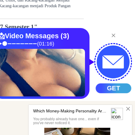
ia, Umbi, dan Kacang-kacangan Menjadi
Kacang-kacangan menjadi Produk Pangan
 7 Semester 1"
ji coba referensi penyusunan Soal Penilaian
.
ajinan Berbasis Media
n adalah memilih bahan yang akan digunakan,
gan atau penyatuan bahan, serta melakukan