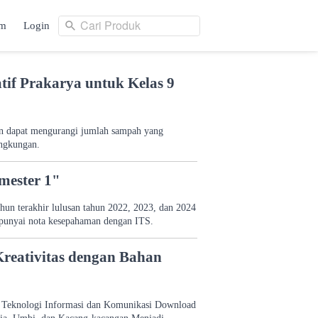
Cari Produk
am
Login
Cari Produk
ng
Login
tif Prakarya untuk Kelas 9
ain dapat mengurangi jumlah sampah yang
ingkungan.
mester 1"
un terakhir lulusan tahun 2022, 2023, dan 2024
punyai nota kesepahaman dengan ITS.
Kreativitas dengan Bahan
 Teknologi Informasi dan Komunikasi Download