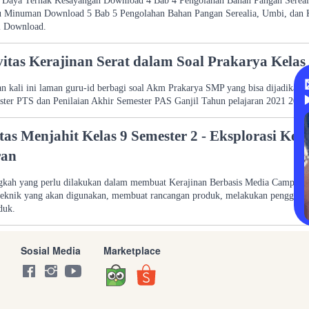
 Daya Ternak Kesayangan Download 4 Bab 4 Pengolahan Bahan Pangan Sereal
u Minuman Download 5 Bab 5 Pengolahan Bahan Pangan Serealia, Umbi, dan 
i Download.
vitas Kerajinan Serat dalam Soal Prakarya Kelas
n kali ini laman guru-id berbagi soal Akm Prakarya SMP yang bisa dijadikan u
ter PTS dan Penilaian Akhir Semester PAS Ganjil Tahun pelajaran 2021 2022
tas Menjahit Kelas 9 Semester 2 - Eksplorasi Ker
an
gkah yang perlu dilakukan dalam membuat Kerajinan Berbasis Media Campura
eknik yang akan digunakan, membuat rancangan produk, melakukan penggabun
duk.
Sosial Media
Marketplace