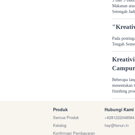
3 Bab 3 Budi
Makanan ata
Setengah Jad
"Kreati
Pada postinga
Tengah Semes
Kreativi
Campur
Beberapa lan
menentukan t
finishing pro
Produk
Hubungi Kami
Semua Produk
+6281222048584
Katalog
hay@tenun.in
Konfirmasi Pembayaran