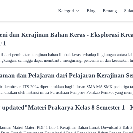
Kategori
Blog
Benang
Sul
Kategori
Inspirasi
Katalog
Keranja
eni dan Kerajinan Bahan Keras - Eksplorasi Krea
r 1
if dari pembuatan kerajinan bahan limbah keras terhadap lingkungan antara l
ingkungan, sehingga dapat membantu mengurangi pencemaran dan kerusakan l
aman dan Pelajaran dari Pelajaran Kerajinan Se
iri kemitraan ITS 2024 diperuntukkan bagi lulusan SMA MA SMK pada tiga tah
endasikan oleh instansi mitra Perusahaan Pemprov Pemkab Pemkot yang mem
updated"Materi Prakarya Kelas 8 Semester 1 - 
kuman Materi Materi PDF 1 Bab 1 Kerajinan Bahan Lunak Download 2 Bab 2