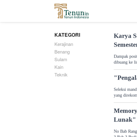
...
KATEGORI
Karya S
Kerajinan
Semeste
Benang
Dampak posit
Sulam
dibuang ke l
Kain
Teknik
"Pengal
Seleksi mand
yang direkom
Memory 
Lunak"
No Bab Rang