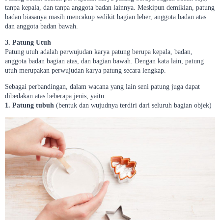
tanpa kepala, dan tanpa anggota badan lainnya. Meskipun demikian, patung
badan biasanya masih mencakup sedikit bagian leher, anggota badan atas
dan anggota badan bawah.
3. Patung Utuh
Patung utuh adalah perwujudan karya patung berupa kepala, badan,
anggota badan bagian atas, dan bagian bawah. Dengan kata lain, patung
utuh merupakan perwujudan karya patung secara lengkap.
Sebagai perbandingan, dalam wacana yang lain seni patung juga dapat
dibedakan atas beberapa jenis, yaitu:
1. Patung tubuh
(bentuk dan wujudnya terdiri dari seluruh bagian objek)