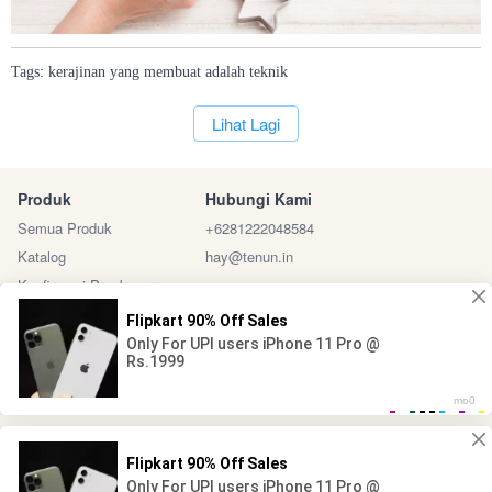
Tags:
kerajinan
yang
membuat
adalah
teknik
`
Lihat Lagi
Produk
Hubungi Kami
Semua Produk
+6281222048584
Katalog
hay@tenun.in
Konfirmasi Pembayaran
Sosial Media
Marketplace