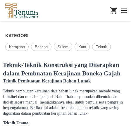
...
KATEGORI
Kerajinan
Benang
Sulam
Kain
Teknik
Teknik-Teknik Konstruksi yang Diterapkan
dalam Pembuatan Kerajinan Boneka Gajah
Teknik Pembuatan Kerajinan Bahan Lunak
Teknik pembuatan kerajinan dari bahan lunak merupakan metode yang
fleksibel dan mudah dipelajari. Bahan-bahannya mudah dibentuk dan
diolah secara manual, menjadikannya ideal untuk pemula serta pengrajin
berpengalaman. Berikut ini adalah beberapa contoh teknik yang sering
digunakan dalam pembuatan kerajinan bahan lunak:
Teknik Utama: