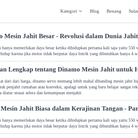
Kategori
Blog
Benang
Sul
Kategori
Inspirasi
Katalog
Keranja
 Mesin Jahit Besar - Revolusi dalam Dunia Jahi
 hanya memerlukan daya besar ketika dihidupkan pertama kali saja yaitu 550 wa
 hidup karena jika motor tidak berputar daya listrik yang dibutuhkan hanya 4 wa
san Lengkap tentang Dinamo Mesin Jahit untuk 
hat dari dari harga, dinamo servo memang lebih mahal dibanding mesin jahit hi
tuk penjahit rumahan atau konveksi, apalagi untuk yang baru belajar sangat 
a diatur sesuai selera dan kemampuan menjahit.
Mesin Jahit Biasa dalam Kerajinan Tangan - Pa
 hanya memerlukan daya besar ketika dihidupkan pertama kali saja yaitu 550 wa
 hidup karena jika motor tidak berputar daya listrik yang dibutuhkan hanya 4 wa