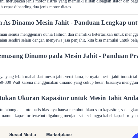
 ini merupakan jenis motor listrik yang memiliki lilitan dibagian stator dan bagi
ih cepat dibanding dua jenis motor diatas.
 As Dinamo Mesin Jahit - Panduan Lengkap unt
eman semua menggemari dunia fashion dan memiliki ketertarikan untuk menggel
an sendiri selain dengan menyewa jasa penjahit, kita bisa memulai untuk belaj
masang Dinamo pada Mesin Jahit - Panduan Prak
ya yang lebih mahal dari mesin jahit versi lama, ternyata mesin jahit industri
250-300 Watt karena menggunakan dinamo yang cukup besar, biasanya menggun
ukan Ukuran Kapasitor untuk Mesin Jahit And
atu tabung atau otomatis biasanya hanya membutuhkan satu kapasitor, sedangk
, namun kapasitor tersebut digabung menjadi satu sehingga kabel kapasitornya
Sosial Media
Marketplace