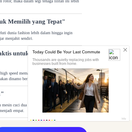
n rotor, maka dalam segi tenaga lilitan ini lebih
uk Memilih yang Tepat"
uti dunia fashion lebih dalam hingga ingin
ar menjahit sendiri.
tis untuk Pekerjaan Jahit
al high speed memakan daya listrik yang cukup
akan dinamo berkapasitas 1 4 PK.
a"
an mesin cuci dua tabung biasanya membutuhkan
 menjadi empat.