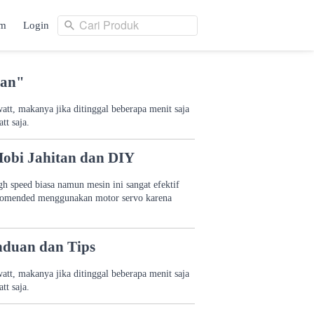
Cari Produk
am
Login
Cari Produk
ng
Login
tan"
tt, makanya jika ditinggal beberapa menit saja
tt saja.
Hobi Jahitan dan DIY
gh speed biasa namun mesin ini sangat efektif
rekomended menggunakan motor servo karena
nduan dan Tips
tt, makanya jika ditinggal beberapa menit saja
tt saja.