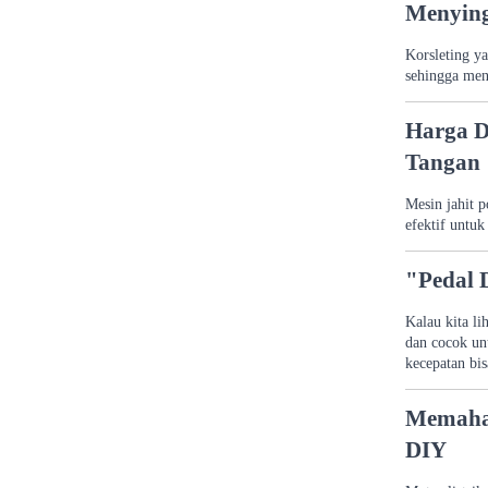
Menying
Korsleting y
sehingga men
Harga D
Tangan
Mesin jahit p
efektif untuk
"Pedal 
Kalau kita li
dan cocok un
kecepatan bis
Memaham
DIY