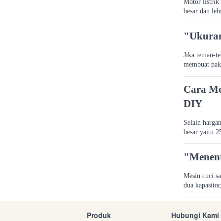
Motor listrik
besar dan leb
"Ukuran
Jika teman-t
membuat pakai
Cara Me
DIY
Selain hargan
besar yaitu 
"Menent
Mesin cuci s
dua kapasitor
Produk
Hubungi Kami