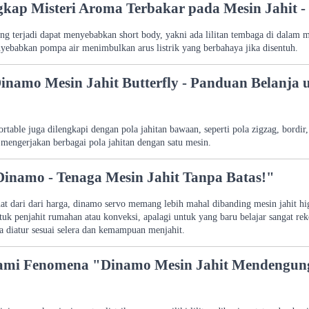
kap Misteri Aroma Terbakar pada Mesin Jahit -
ang terjadi dapat menyebabkan short body, yakni ada lilitan tembaga di dala
yebabkan pompa air menimbulkan arus listrik yang berbahaya jika disentuh.
inamo Mesin Jahit Butterfly - Panduan Belanja
ortable juga dilengkapi dengan pola jahitan bawaan, seperti pola zigzag, bordir
 mengerjakan berbagai pola jahitan dengan satu mesin.
Dinamo - Tenaga Mesin Jahit Tanpa Batas!"
hat dari dari harga, dinamo servo memang lebih mahal dibanding mesin jahit hi
tuk penjahit rumahan atau konveksi, apalagi untuk yang baru belajar sangat 
a diatur sesuai selera dan kemampuan menjahit.
i Fenomena "Dinamo Mesin Jahit Mendengung"