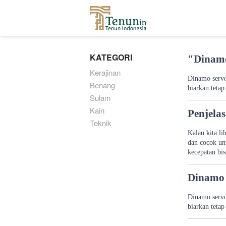
...
KATEGORI
"Dinamo
Kerajinan
Dinamo servo
Benang
biarkan tetap
Sulam
Kain
Penjela
Teknik
Kalau kita li
dan cocok un
kecepatan bis
Dinamo 
Dinamo servo
biarkan tetap