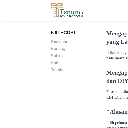
...
KATEGORI
Mengapa
Kerajinan
yang La
Benang
Inilah cara y
Sulam
pada mesin s
Kain
Teknik
Mengapa
dan DI
Fuse atau si
CDI ECU meng
"Alasan
Pilih peluma