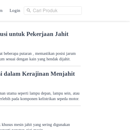
Cari Produk
am
Login
Cari Produk
ng
Login
usi untuk Pekerjaan Jahit
aat beberapa putaran , memastikan posisi jarum
m sesuai dengan kain yang hendak dijahit.
si dalam Kerajinan Menjahit
nan utama seperti lampu depan, lampu sein, atau
rlebih pada komponen kelistrikan sepeda motor.
 khusus mesin jahit yang sering digunakan