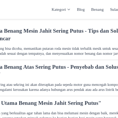
Kategori
Blog
Benang
Sul
Kategori
Inspirasi
Katalog
Keranja
 Benang Mesin Jahit Sering Putus - Tips dan Sol
ncar
ang bisa dicoba, memastikan putaran roda mesin tidak terbalik mesik untuk ses
udah sesuai dengan tempatnya, dan menyesuaikan nomor benang dan nomor jaru
 Benang Atas Sering Putus - Penyebab dan Solu
Y
kring atau sekring ini akan diterapkan pada sepeda motor guna mencegah kompo
alami kerusakan karena adanya hubungan arus pendak atau ada arus listrik be
 Utama Benang Mesin Jahit Sering Putus"
s yang berkualitas agar tahan lama dan bisa melumasi mesin dengan baik, merek