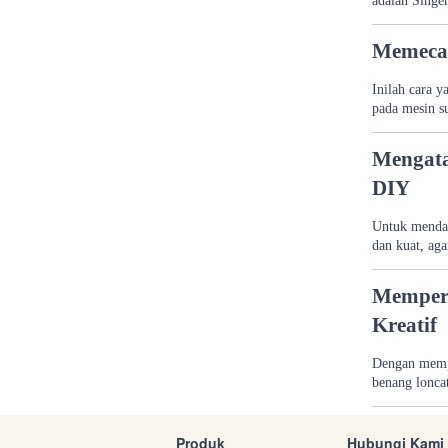
adalah Singer
Memecah
Inilah cara y
pada mesin s
Mengata
DIY
Untuk mendap
dan kuat, aga
Memperb
Kreatif
Dengan mempe
benang lonca
Produk
Hubungi Kami