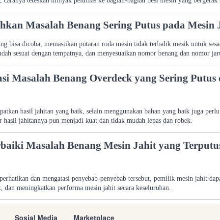
, caranya teteskan minyak pelumas ke bagian-bagian besi mesin yang bergerak 
kan Masalah Benang Sering Putus pada Mesin J
ang bisa dicoba, memastikan putaran roda mesin tidak terbalik mesik untuk ses
udah sesuai dengan tempatnya, dan menyesuaikan nomor benang dan nomor jaru
si Masalah Benang Overdeck yang Sering Putus 
atkan hasil jahitan yang baik, selain menggunakan bahan yang baik juga perl
r hasil jahitannya pun menjadi kuat dan tidak mudah lepas dan robek.
aiki Masalah Benang Mesin Jahit yang Terputus 
rhatikan dan mengatasi penyebab-penyebab tersebut, pemilik mesin jahit dapa
t, dan meningkatkan performa mesin jahit secara keseluruhan.
Sosial Media
Marketplace