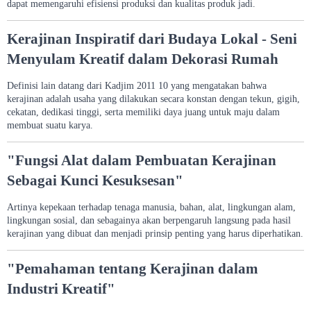
dapat memengaruhi efisiensi produksi dan kualitas produk jadi.
Kerajinan Inspiratif dari Budaya Lokal - Seni
Menyulam Kreatif dalam Dekorasi Rumah
Definisi lain datang dari Kadjim 2011 10 yang mengatakan bahwa
kerajinan adalah usaha yang dilakukan secara konstan dengan tekun, gigih,
cekatan, dedikasi tinggi, serta memiliki daya juang untuk maju dalam
membuat suatu karya.
"Fungsi Alat dalam Pembuatan Kerajinan
Sebagai Kunci Kesuksesan"
Artinya kepekaan terhadap tenaga manusia, bahan, alat, lingkungan alam,
lingkungan sosial, dan sebagainya akan berpengaruh langsung pada hasil
kerajinan yang dibuat dan menjadi prinsip penting yang harus diperhatikan.
"Pemahaman tentang Kerajinan dalam
Industri Kreatif"