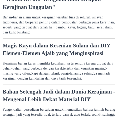
Kerajinan Unggulan"
Bahan-bahan alami untuk kerajinan tersebar luas di seluruh wilayah
Indonesia, dan berperan penting dalam pembuatan berbagai jenis kerajinan,
seperti yang terbuat dari tanah liat, bambu, kayu, logam, batu, serat alam,
dan kulit binatang.
Magis Kayu dalam Kesenian Sulam dan DIY -
Elemen-Elemen Ajaib yang Menginspirasi
Kerajinan bahan keras memiliki keunikannya tersendiri karena dibuat dari
bahan-bahan yang berbeda dengan karakteristik dan keunikan masing-
masing yang dilengkapi dengan teknik pengolahannya sehingga menjadi
kerajinan dengan keindahan dan daya tarik tersendiri.
Bahan Setengah Jadi dalam Dunia Kerajinan -
Mengenal Lebih Dekat Material DIY
Pengendalian persediaan bertujuan untuk memastikan bahwa jumlah barang
setengah jadi yang tersedia tidak terlalu banyak atau terlalu sedikit sehingga